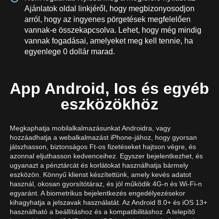
Ajánlatok oldal linkjéről, hogy megbizonyosodjon
arról, hogy az ingyenes pörgetések megfelelően
vannak-e összekapcsolva. Lehet, hogy még mindig
vannak fogadásai, amelyeket meg kell tennie, ha
egyenlege 0 dollár marad.
App Android, Ios és egyéb
eszközökhöz
Megkaphatja mobilalkalmazásunkat Androidra, vagy
hozzáadhatja a webalkalmazást iPhone-jához, hogy gyorsan
játszhasson, biztonságos Ft-os fizetéseket hajtson végre, és
azonnal eljuthasson kedvenceihez. Egyszer bejelentkezhet, és
ugyanazt a pénztárcát és korlátokat használhatja bármely
eszközön. Könnyű klienst készítettünk, amely kevés adatot
használ, okosan gyorsítótáraz, és jól működik 4G-n és Wi-Fi-n
egyaránt. A biometrikus bejelentkezés engedélyezésekor
kihagyhatja a jelszavak használatát. Az Android 8.0+ és iOS 13+
használható a beállításhoz és a kompatibilitáshoz. A telepítő