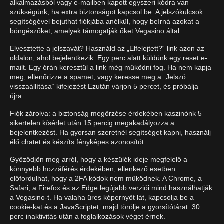
alkalmazásból vagy e-mailben kapott egyszeri kódra van
szükségünk, ha extra biztonságot kapcsol be. A jelszókulcsok
segítségével bejuthat fiókjába anélkül, hogy beírná azokat a
böngészőket, amelyek támogatják őket Vegasino által.
Elvesztette a jelszavát? Használd az „Elfelejtett?“ link azon az
oldalon, ahol bejelentkezik. Egy perc alatt küldünk egy reset e-
mailt. Egy órán keresztül a link még működni fog. Ha nem kapja
meg, ellenőrizze a spamet, vagy keresse meg a „Jelszó
visszaállítása“ kifejezést Ezután várjon 5 percet, és próbálja
újra.
Fiók zárolva: a biztonság megőrzése érdekében kaszinónk 5
sikertelen kísérlet után 15 percig megakadályozza a
bejelentkezést. Ha gyorsan szeretnél segítséget kapni, használj
élő chatet és készíts fényképes azonosítót.
Győződjön meg arról, hogy a készülék ideje megfelelő a
könnyebb hozzáférés érdekében; ellenkező esetben
előfordulhat, hogy a 2FA kódok nem működnek. A Chrome, a
Safari, a Firefox és az Edge legújabb verziói mind használhatják
a Vegasino-t. Ha valaha üres képernyőt lát, kapcsolja be a
cookie-kat és a JavaScriptet, majd törölje a gyorsítótárat. 30
perc inaktivitás után a foglalkozások véget érnek.