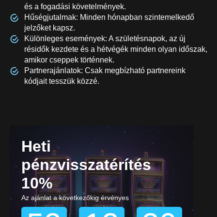
és a fogadási követelmények.
Hűségjutalmak: Minden hónapban szintemelkedő
jelzőket kapsz.
Különleges események: A születésnapok, az új
résidők kezdete és a hétvégék minden olyan időszak,
amikor cseppek történnek.
Partnerajánlatok: Csak megbízható partnereink
kódjait tesszük közzé.
Heti
pénzvisszatérítés
10%
Az ajánlat a következőkig érvényes