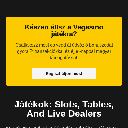
Készen állsz a Vegasino
játékra?
Csatlakozz most és vedd át üdvözlő bónuszodat
gyors Ft tranzakciókkal és éjjel-nappal magyar
támogatással.
Regisztráljon most
Játékok: Slots, Tables,
And Live Dealers
A nyerőgépek, asztalok és élő osztók csak néhány a Vegasino-