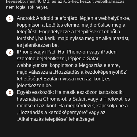
kevesebb, mint 40 MB, és az iOS-hez készült webalkalmazás
nem foglal sok helyet.
Android: Android telefonjáról lépjen a webhelyünkre,
koppintson a Letöltés elemre, majd erősítse meg a
telepítést. Engedélyezze a telepítéseket ebből a
forrásból, ha kérik, majd nyissa meg az alkalmazást,
és jelentkezzen be.
IPhone vagy iPad: Ha iPhone-on vagy iPaden
szeretne bejelentkezni, lépjen a Safari
webhelyünkre, koppintson a Megosztás elemre,
majd válassza a „Hozzáadás a kezdőképernyőhöz“
lehetőséget Ezután nyissa meg az ikont, és
jelentkezzen be.
Egyéb eszközök: Ha másik eszközön tartózkodik,
használja a Chrome-ot, a Safarit vagy a Firefoxot, és
mentse el az ikont. Ha megkérdezik, kapcsolja be a
„Hozzáadás a kezdőképernyőre“ vagy az
„Alkalmazás telepítése“ lehetőséget