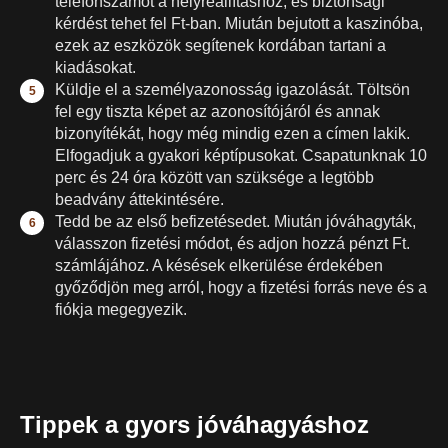
telefonszámot a helyreállításhoz, és biztonsági
kérdést tehet fel Ft-ban. Miután bejutott a kaszinóba,
ezek az eszközök segítenek kordában tartani a
kiadásokat.
Küldje el a személyazonosság igazolását. Töltsön
fel egy tiszta képet az azonosítójáról és annak
bizonyítékát, hogy még mindig ezen a címen lakik.
Elfogadjuk a gyakori képtípusokat. Csapatunknak 10
perc és 24 óra között van szüksége a legtöbb
beadvány áttekintésére.
Tedd be az első befizetésedet. Miután jóváhagyták,
válasszon fizetési módot, és adjon hozzá pénzt Ft.
számlájához. A késések elkerülése érdekében
győződjön meg arról, hogy a fizetési forrás neve és a
fiókja megegyezik.
Tippek a gyors jóváhagyáshoz