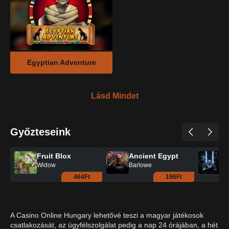
Egyptian Adventure
Lásd Mindet
Győzteseink
Fruit Blox
Ancient Egypt
Al
Widow
Barlowe
Mr
464Ft
196Ft
A Casino Online Hungary lehetővé teszi a magyar játékosok
csatlakozását, az ügyfélszolgálat pedig a nap 24 órájában, a hét