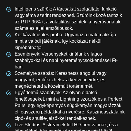
Intelligens szűrők: A tárcsákat szolgáltató, funkció
vagy téma szerint rendezheti. Szűrőink közé tartozik
az RTP 96%+, a volatilitási szintek, a nyerővonalak
száma és a jellemzőtípusok.
Kockázatmentes próba: Ugyanaz a matematikája,
mint a valódi játéknak, így kockázat nélkül
kipróbálhatja.
Események: Versenyeket kínálunk világos
szabályokkal és napi nyereménycsökkenéssel Ft-
ban.
Személyre szabás: Kereshetsz angolul vagy
magyarul, emlékezhetsz a kedvenceidre, és
megnézheted a közelmúlt történelmét.
Egyértelmű szabályok: Az olyan oldalsó
lehetőségeket, mint a Lightning szorzók és a Perfect
Pairs, egy egyképernyős súgókártyán magyarázzák
el, egyszerű példákkal a nyerésre. Kaszinóasztalaink
cipő- és shuffle-jelzőkkel rendelkeznek.
Live Studios: A streamek full HD-ben vannak, és a